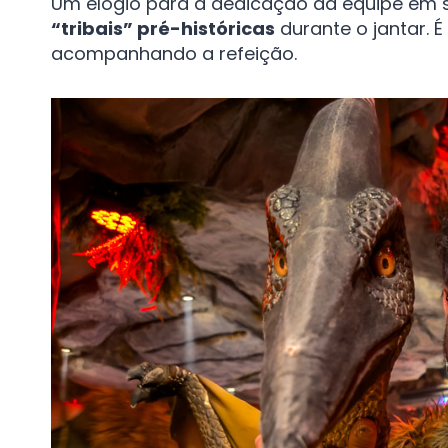
Um elogio para a dedicação da equipe em s
“tribais” pré-históricas
durante o jantar​.
acompanhando a refeição.