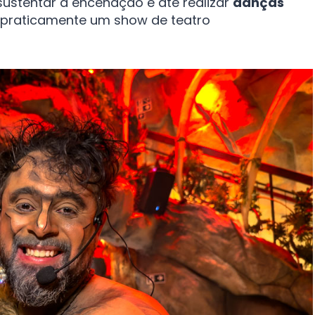
ustentar a encenação e até realizar
danças
 É praticamente um show de teatro