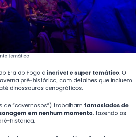
nte temático
do Era do Fogo é
incrível e super temático
. O
verna pré-histórica, com detalhes que incluem
 até dinossauros cenográficos.
s de “cavernosos”) trabalham
fantasiados de
rsonagem em nenhum momento
, fazendo os
é-histórica​.