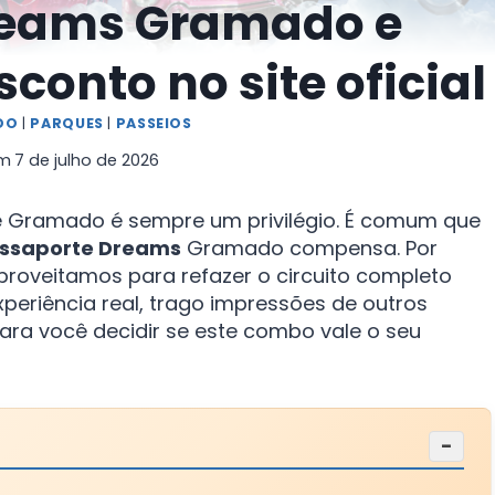
reams Gramado e
conto no site oficial
DO
|
PARQUES
|
PASSEIOS
em
7 de julho de 2026
e Gramado é sempre um privilégio. É comum que
ssaporte Dreams
Gramado compensa. Por
aproveitamos para refazer o circuito completo
xperiência real, trago impressões de outros
ara você decidir se este combo vale o seu
−