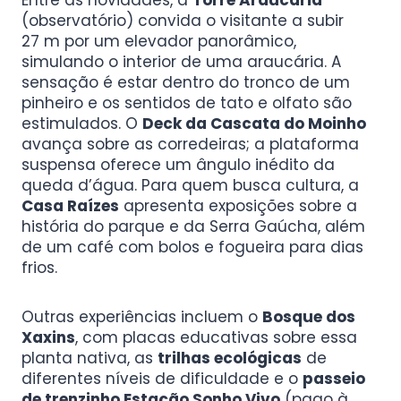
Entre as novidades, a
Torre Araucária
(observatório) convida o visitante a subir
27 m por um elevador panorâmico,
simulando o interior de uma araucária. A
sensação é estar dentro do tronco de um
pinheiro e os sentidos de tato e olfato são
estimulados. O
Deck da Cascata do Moinho
avança sobre as corredeiras; a plataforma
suspensa oferece um ângulo inédito da
queda d’água. Para quem busca cultura, a
Casa Raízes
apresenta exposições sobre a
história do parque e da Serra Gaúcha, além
de um café com bolos e fogueira para dias
frios.
Outras experiências incluem o
Bosque dos
Xaxins
, com placas educativas sobre essa
planta nativa, as
trilhas ecológicas
de
diferentes níveis de dificuldade e o
passeio
de trenzinho Estação Sonho Vivo
(pago à