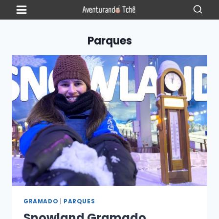
Parques
GRAMADO
|
PARQUES
Snowland Gramado,