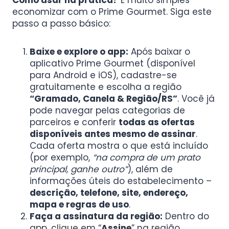
Como usar na prática?
É muito simples
economizar com o Prime Gourmet. Siga este
passo a passo básico:
Baixe e explore o app:
Após baixar o
aplicativo Prime Gourmet (disponível
para Android e iOS), cadastre-se
gratuitamente e escolha a região
“Gramado, Canela & Região/RS”
. Você já
pode navegar pelas categorias de
parceiros e conferir
todas as ofertas
disponíveis antes mesmo de assinar
.
Cada oferta mostra o que está incluído
(por exemplo,
“na compra de um prato
principal, ganhe outro”
), além de
informações úteis do estabelecimento –
descrição, telefone, site, endereço,
mapa e regras de uso
.
Faça a assinatura da região:
Dentro do
app, clique em “
Assine
” na região