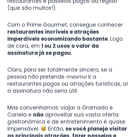
restaurantes e passeios pagos da região
(que são muitos!).
Com o Prime Gourmet, consegue conhecer
restaurantes incríveis e atrações
imperdíveis economizando bastante
. Logo
de cara, em
1 ou 2 usos o valor da
assinatura já se pagou
.
Claro, para ser totalmente sincero, se a
pessoa não pretende
mesmo
ir a
restaurantes pagos ou atrações turísticas, aí
a assinatura não seria útil.
Mas convenhamos: viajar a Gramado e
Canela e
não
aproveitar sua vasta oferta
gastronômica e de entretenimento é quase
impensável.
Então,
se você planeja visitar
as principais atrações, fazer passeios e