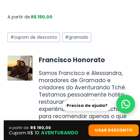
A partir de:
R$ 190,00
#
cupom de desconto
#
gramado
Francisco Honorato
Somos Francisco e Alessandra,
moradores de Gramado e
criadores do Aventurando Tchê.
Testamos pessoalmente hotéis,
restaurantes, passeios e
Precisa de ajuda?
experiências na Serra Gaúcha
para recomendar apenas o que
realmente vale a pena.
R$ 190,00
a partir de:
USAR DESCONTO
Cupom R$ 10:
AVENTURANDO
Milhares de viajantes já usaram