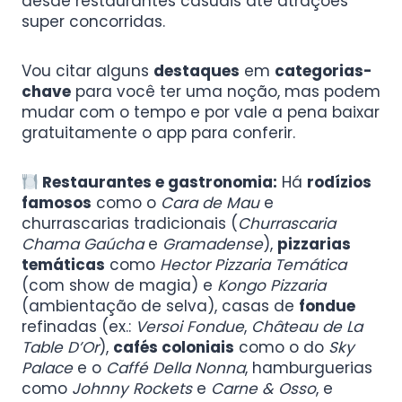
desde restaurantes casuais até atrações
super concorridas.
Vou citar alguns
destaques
em
categorias-
chave
para você ter uma noção, mas podem
mudar com o tempo e por vale a pena baixar
gratuitamente o app para conferir.
Restaurantes e gastronomia:
Há
rodízios
famosos
como o
Cara de Mau
e
churrascarias tradicionais (
Churrascaria
Chama Gaúcha
e
Gramadense
),
pizzarias
temáticas
como
Hector Pizzaria Temática
(com show de magia) e
Kongo Pizzaria
(ambientação de selva), casas de
fondue
refinadas (ex.:
Versoi Fondue
,
Château de La
Table D’Or
),
cafés coloniais
como o do
Sky
Palace
e o
Caffé Della Nonna
, hamburguerias
como
Johnny Rockets
e
Carne & Osso
, e