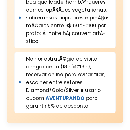
boa qualidade: hambÃºrgueres,
carnes, opÃ§Ãµes vegetarianas,
sobremesas populares e preÃ§os
mÃ©dios entre R$ 60â€“100 por
prato; Ã noite hÃ¡ couvert artÃ­
stico.
Melhor estratÃ©gia de visita:
chegar cedo (18hâ€“19h),
reservar online para evitar filas,
escolher entre setores
Diamond/Gold/Silver e usar o
cupom
AVENTURANDO
para
garantir 5% de desconto.