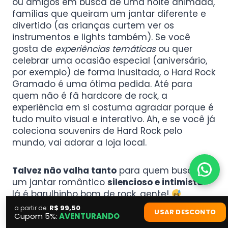
ou amigos em busca de uma noite animada,
famílias que queiram um jantar diferente e
divertido (as crianças curtem ver os
instrumentos e lights também). Se você
gosta de
experiências temáticas
ou quer
celebrar uma ocasião especial (aniversário,
por exemplo) de forma inusitada, o Hard Rock
Gramado é uma ótima pedida. Até para
quem não é fã hardcore de rock, a
experiência em si costuma agradar porque é
tudo muito visual e interativo. Ah, e se você já
coleciona souvenirs de Hard Rock pelo
mundo, vai adorar a loja local.
Talvez não valha tanto
para quem busca
um jantar romântico
silencioso e intimista
–
lá é barulhinho bom de rock, gente!
Também não é a melhor opção se você quer
R$ 99,50
a partir de:
USAR DESCONTO
Cupom 5%:
AVENTURANDO
algo típico da culinária gaúcha, porque o