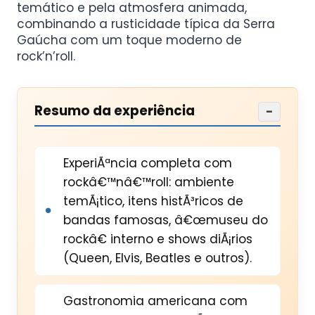
temático e pela atmosfera animada,
combinando a rusticidade típica da Serra
Gaúcha com um toque moderno de
rock’n’roll.
Resumo da experiência
−
ExperiÃªncia completa com
rockâ€™nâ€™roll: ambiente
temÃ¡tico, itens histÃ³ricos de
bandas famosas, â€œmuseu do
rockâ€ interno e shows diÃ¡rios
(Queen, Elvis, Beatles e outros).
Gastronomia americana com