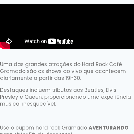
Uma das grandes atrações do Hard Rock Café
Gramado são os shows ao vivo que acontecem
diariamente a partir das 19h30.
Destaques incluem tributos aos Beatles, Elvis
Presley e Queen, proporcionando uma experiência
musical inesquecível.
Use o cupom hard rock Gramado
AVENTURANDO