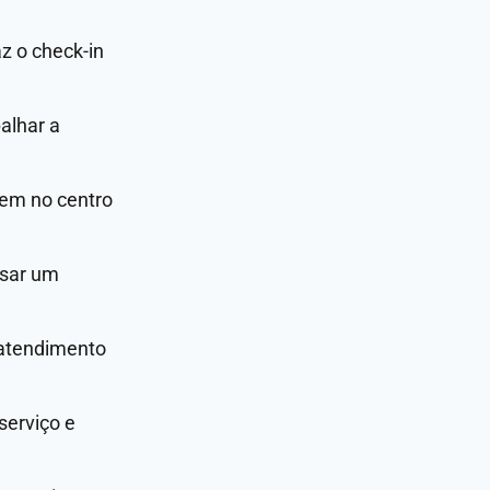
z o check-in
alhar a
bem no centro
usar um
 atendimento
serviço e