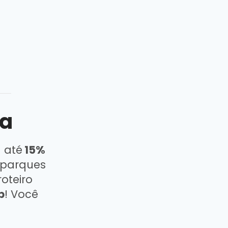
la
 até
15%
 parques
oteiro
p
! Você