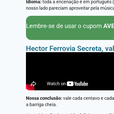
Idioma:
toda a encenação é em português (n
nosso lado pareciam aproveitar pela música
Lembre-se de usar o cupom
AV
Hector Ferrovia Secreta, va
Nossa conclusão:
vale cada centavo e cad
a barriga cheia.