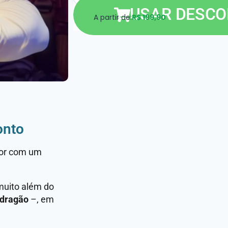
USAR DESC
A partir de:
R$ 199,90
onto
hor com um
muito além do
dragão
–, em