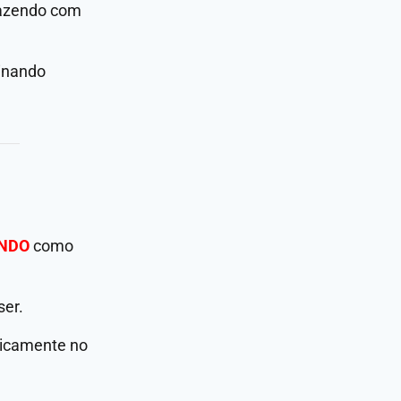
fazendo com
binando
NDO
como
ser.
ticamente no