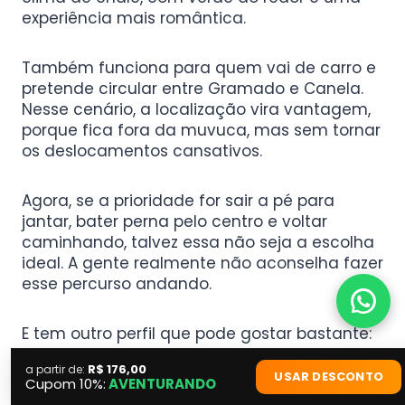
experiência mais romântica.
Também funciona para quem vai de carro e
pretende circular entre Gramado e Canela.
Nesse cenário, a localização vira vantagem,
porque fica fora da muvuca, mas sem tornar
os deslocamentos cansativos.
Agora, se a prioridade for sair a pé para
jantar, bater perna pelo centro e voltar
caminhando, talvez essa não seja a escolha
ideal. A gente realmente não aconselha fazer
esse percurso andando.
E tem outro perfil que pode gostar bastante:
quem valoriza gentileza no atendimento
R$ 176,00
a partir de:
acima de estrutura super elaborada. O
USAR DESCONTO
Cupom 10%:
AVENTURANDO
charme ali está muito mais no acolhimento