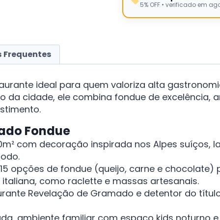
5% OFF • verificado em ag
 Frequentes
taurante ideal para quem valoriza alta gastronom
da cidade, ele combina fondue de excelência, am
stimento.
mado Fondue
m² com decoração inspirada nos Alpes suíços, larei
todo.
15 opções de fondue (queijo, carne e chocolate) 
e italiana, como raclette e massas artesanais.
urante Revelação de Gramado e detentor do títul
da, ambiente familiar com espaço kids noturno e 