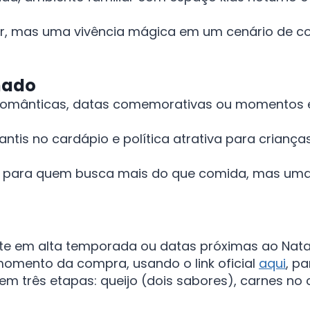
r, mas uma vivência mágica em um cenário de co
mado
românticas, datas comemorativas ou momentos es
fantis no cardápio e política atrativa para crian
o para quem busca mais do que comida, mas uma 
 em alta temporada ou datas próximas ao Natal) p
omento da compra, usando o link oficial
aqui
, p
 em três etapas: queijo (dois sabores), carnes no